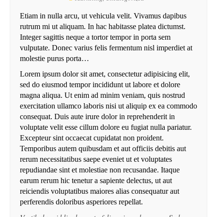
Etiam in nulla arcu, ut vehicula velit. Vivamus dapibus
rutrum mi ut aliquam. In hac habitasse platea dictumst.
Integer sagittis neque a tortor tempor in porta sem
vulputate. Donec varius felis fermentum nisl imperdiet at
molestie purus porta…
Lorem ipsum dolor sit amet, consectetur adipisicing elit,
sed do eiusmod tempor incididunt ut labore et dolore
magna aliqua. Ut enim ad minim veniam, quis nostrud
exercitation ullamco laboris nisi ut aliquip ex ea commodo
consequat. Duis aute irure dolor in reprehenderit in
voluptate velit esse cillum dolore eu fugiat nulla pariatur.
Excepteur sint occaecat cupidatat non proident.
Temporibus autem quibusdam et aut officiis debitis aut
rerum necessitatibus saepe eveniet ut et voluptates
repudiandae sint et molestiae non recusandae. Itaque
earum rerum hic tenetur a sapiente delectus, ut aut
reiciendis voluptatibus maiores alias consequatur aut
perferendis doloribus asperiores repellat.