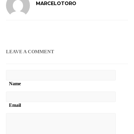
MARCELOTORO
USEL
PORTFOLIO DETAILS
DEO
ON SLIDER
LEAVE A COMMENT
Name
Email