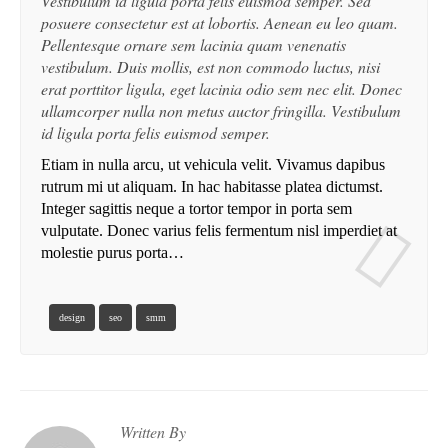
Vestibulum id ligula porta felis euismod semper. Sed
posuere consectetur est at lobortis. Aenean eu leo quam.
Pellentesque ornare sem lacinia quam venenatis
vestibulum. Duis mollis, est non commodo luctus, nisi
erat porttitor ligula, eget lacinia odio sem nec elit. Donec
ullamcorper nulla non metus auctor fringilla. Vestibulum
id ligula porta felis euismod semper.
Etiam in nulla arcu, ut vehicula velit. Vivamus dapibus
rutrum mi ut aliquam. In hac habitasse platea dictumst.
Integer sagittis neque a tortor tempor in porta sem
vulputate. Donec varius felis fermentum nisl imperdiet at
molestie purus porta…
DER
STYLE 1
design
seo
smm
E IMAGE
STYLE 2
 IMAGE
STYLE 3
ESHOW
STYLE 4
Written By